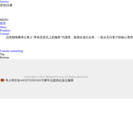
Service
登录
|
注册
MENU
首页
News
Products
Contact
迈高精细秉承让客人“享有至高无上的服务”为愿景，集团自成立以来，一直从关注客户的核心需
Custom consulting
Top
Bottom
Copyright © 2015 Midgold Group.All Rights Reserved
粤公网安备44030702005365号
犀牛云提供企业云服务